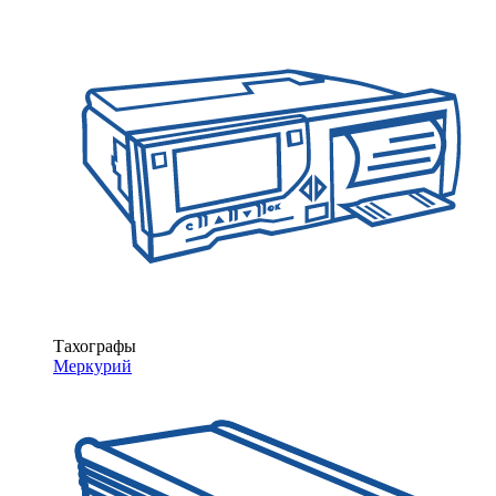
Тахографы
Меркурий