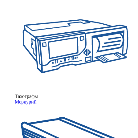
Тахографы
Меркурий